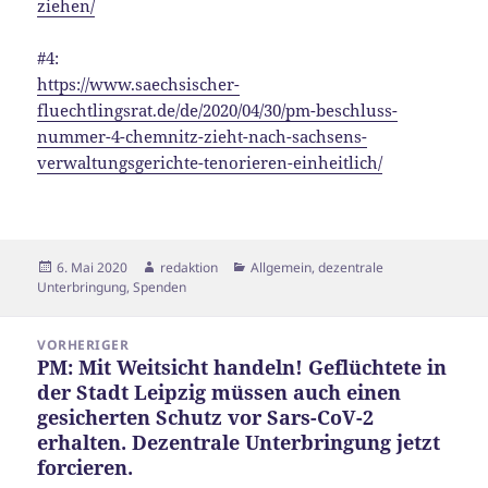
ziehen/
#4:
https://www.saechsischer-
fluechtlingsrat.de/de/2020/04/30/pm-beschluss-
nummer-4-chemnitz-zieht-nach-sachsens-
verwaltungsgerichte-tenorieren-einheitlich/
Veröffentlicht
Autor
Kategorien
6. Mai 2020
redaktion
Allgemein
,
dezentrale
am
Unterbringung
,
Spenden
Beitragsnavigation
VORHERIGER
PM: Mit Weitsicht handeln! Geflüchtete in
Vorheriger
der Stadt Leipzig müssen auch einen
Beitrag:
gesicherten Schutz vor Sars-CoV-2
erhalten. Dezentrale Unterbringung jetzt
forcieren.