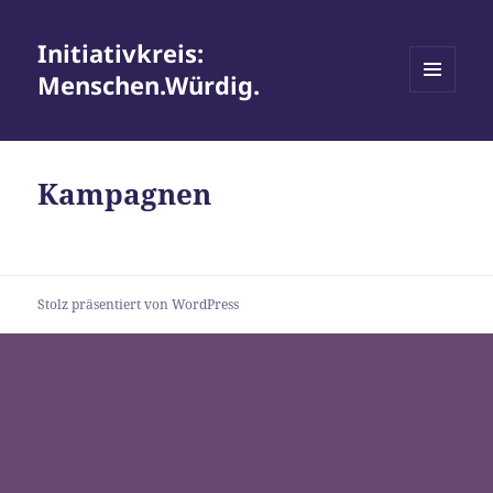
Initiativkreis:
Menschen.Würdig.
MENÜ
UND
WIDGETS
Kampagnen
Stolz präsentiert von WordPress