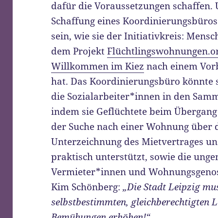
dafür die Voraussetzungen schaffen. 
Schaffung eines Koordinierungsbüro
sein, wie sie der Initiativkreis: Me
dem Projekt
Flüchtlingswohnungen.o
Willkommen im Kiez
nach einem Vorbi
hat. Das Koordinierungsbüro könnte 
die Sozialarbeiter*innen in den Samm
indem sie Geflüchtete beim Übergan
der Suche nach einer Wohnung über di
Unterzeichnung des Mietvertrages und
praktisch unterstützt, sowie die unge
Vermieter*innen und Wohnungsgenoss
Kim Schönberg:
„Die Stadt Leipzig mu
selbstbestimmten, gleichberechtigten L
Bemühungen erhöhen!“