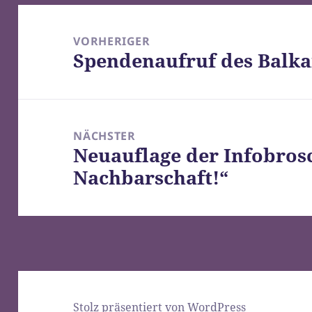
Beitragsnavigation
VORHERIGER
Spendenaufruf des Balka
Vorheriger
Beitrag:
NÄCHSTER
Neuauflage der Infobros
Nächster
Nachbarschaft!“
Beitrag:
Stolz präsentiert von WordPress