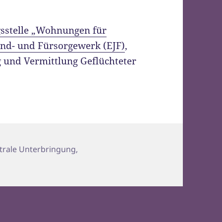
sstelle „Wohnungen für
end- und Fürsorgewerk (EJF)
,
 und Vermittlung Geflüchteter
orien
trale Unterbringung
,