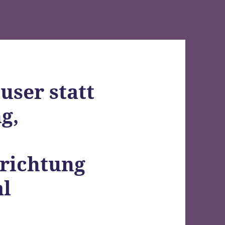
user statt
g,
richtung
al