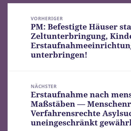
Beitragsnavigation
VORHERIGER
PM: Befestigte Häuser sta
Vorheriger
Zeltunterbringung, Kind
Beitrag:
Erstaufnahmeeinrichtun
unterbringen!
NÄCHSTER
Erstaufnahme nach mens
Nächster
Maßstäben — Menschenr
Beitrag:
Verfahrensrechte Asyls
uneingeschränkt gewährl