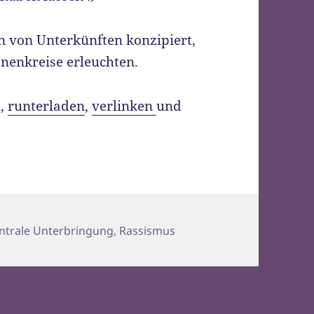
n von Unterkünften konzipiert,
nenkreise erleuchten.
n,
runterladen
,
verlinken
und
gorien
ntrale Unterbringung
,
Rassismus