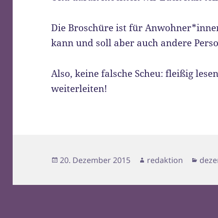
Die Broschüre ist für Anwohner*inne
kann und soll aber auch andere Perso
Also, keine falsche Scheu: fleißig lese
weiterleiten!
Veröffentlicht
Autor
Kate
20. Dezember 2015
redaktion
deze
am