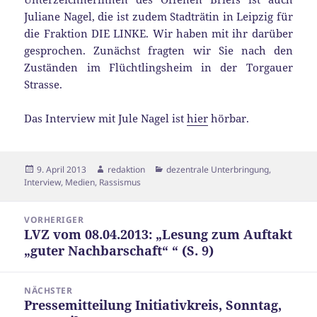
Juliane Nagel, die ist zudem Stadträtin in Leipzig für
die Fraktion DIE LINKE. Wir haben mit ihr darüber
gesprochen. Zunächst fragten wir Sie nach den
Zuständen im Flüchtlingsheim in der Torgauer
Strasse.
Das Interview mit Jule Nagel ist
hier
hörbar.
Veröffentlicht
Autor
Kategorien
9. April 2013
redaktion
dezentrale Unterbringung
,
am
Interview
,
Medien
,
Rassismus
Beitragsnavigation
VORHERIGER
LVZ vom 08.04.2013: „Lesung zum Auftakt
Vorheriger
„guter Nachbarschaft“ “ (S. 9)
Beitrag:
NÄCHSTER
Pressemitteilung Initiativkreis, Sonntag,
Nächster