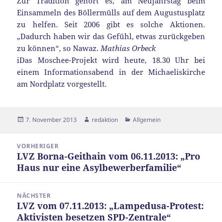
Zur Tradition gehört es, am Neujahrstag beim
Einsammeln des Böllermülls auf dem Augustusplatz
zu helfen. Seit 2006 gibt es solche Aktionen.
„Dadurch haben wir das Gefühl, etwas zurückgeben
zu können“, so Nawaz.
Mathias Orbeck
iDas Moschee-Projekt wird heute, 18.30 Uhr bei
einem Informationsabend in der Michaeliskirche
am Nordplatz vorgestellt.
Veröffentlicht
Autor
Kategorien
7. November 2013
redaktion
Allgemein
am
Beitragsnavigation
VORHERIGER
LVZ Borna-Geithain vom 06.11.2013: „Pro
Vorheriger
Haus nur eine Asylbewerberfamilie“
Beitrag:
NÄCHSTER
LVZ vom 07.11.2013: „Lampedusa-Protest:
Nächster
Aktivisten besetzen SPD-Zentrale“
Beitrag: