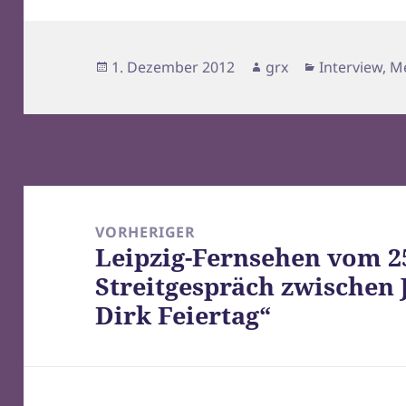
Veröffentlicht
Autor
Kategorien
1. Dezember 2012
grx
Interview
,
M
am
Beitragsnavigation
VORHERIGER
Leipzig-Fernsehen vom 25
Vorheriger
Streitgespräch zwischen
Beitrag:
Dirk Feiertag“