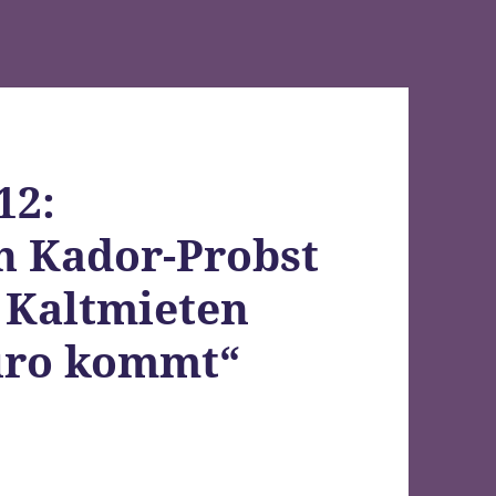
12:
n Kador-Probst
u Kaltmieten
Euro kommt“