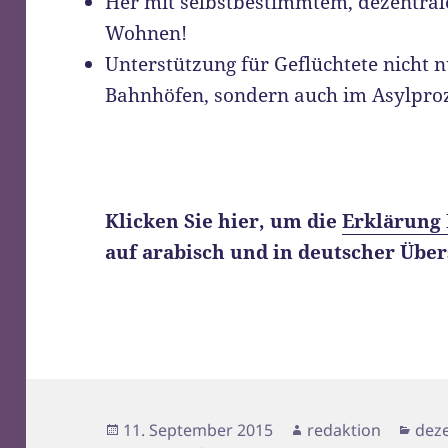
Her mit selbstbestimmtem, dezentr
Wohnen!
Unterstützung für Geflüchtete nicht
Bahnhöfen, sondern auch im Asylpro
Klicken Sie hier, um die
Erklärung 
auf arabisch und in deutscher Übe
Veröffentlicht
Autor
Kate
11. September 2015
redaktion
dez