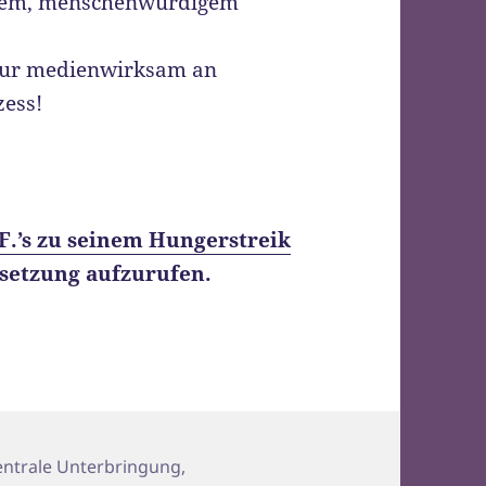
alem, menschenwürdigem
 nur medienwirksam an
zess!
F.’s zu seinem Hungerstreik
rsetzung aufzurufen.
gorien
entrale Unterbringung
,