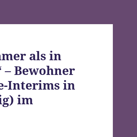
mmer als in
“ – Bewohner
-Interims in
ig) im