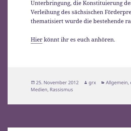
Unterbringung, die Konstituierung des
Verleihung des sächsischen Förderpr
thematisiert wurde die bestehende ra
Hier
könnt ihr es euch anhören.
Veröffentlicht
Autor
Kategorien
25. November 2012
grx
Allgemein
,
am
Medien
,
Rassismus