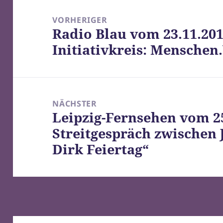
Beitragsnavigation
VORHERIGER
Radio Blau vom 23.11.201
Vorheriger
Initiativkreis: Menschen
Beitrag:
NÄCHSTER
Leipzig-Fernsehen vom 25
Nächster
Streitgespräch zwischen
Beitrag:
Dirk Feiertag“