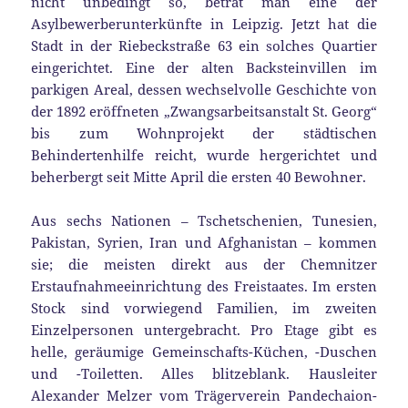
nicht unbedingt so, betrat man eine der
Asylbewerberunterkünfte in Leipzig. Jetzt hat die
Stadt in der Riebeckstraße 63 ein solches Quartier
eingerichtet. Eine der alten Backsteinvillen im
parkigen Areal, dessen wechselvolle Geschichte von
der 1892 eröffneten „Zwangsarbeitsanstalt St. Georg“
bis zum Wohnprojekt der städtischen
Behindertenhilfe reicht, wurde hergerichtet und
beherbergt seit Mitte April die ersten 40 Bewohner.
Aus sechs Nationen – Tschetschenien, Tunesien,
Pakistan, Syrien, Iran und Afghanistan – kommen
sie; die meisten direkt aus der Chemnitzer
Erstaufnahmeeinrichtung des Freistaates. Im ersten
Stock sind vorwiegend Familien, im zweiten
Einzelpersonen untergebracht. Pro Etage gibt es
helle, geräumige Gemeinschafts-Küchen, -Duschen
und -Toiletten. Alles blitzeblank. Hausleiter
Alexander Melzer vom Trägerverein Pandechaion-