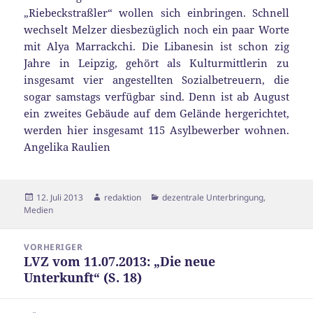
„Riebeckstraßler“ wollen sich einbringen. Schnell
wechselt Melzer diesbezüglich noch ein paar Worte
mit Alya Marrackchi. Die Libanesin ist schon zig
Jahre in Leipzig, gehört als Kulturmittlerin zu
insgesamt vier angestellten Sozialbetreuern, die
sogar samstags verfügbar sind. Denn ist ab August
ein zweites Gebäude auf dem Gelände hergerichtet,
werden hier insgesamt 115 Asylbewerber wohnen.
Angelika Raulien
Veröffentlicht
Autor
Kategorien
12. Juli 2013
redaktion
dezentrale Unterbringung
,
am
Medien
Beitragsnavigation
VORHERIGER
LVZ vom 11.07.2013: „Die neue
Vorheriger
Unterkunft“ (S. 18)
Beitrag: