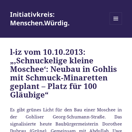
Initiativkreis:
Menschen.Würdig.
MENÜ
UND
WIDGETS
l-iz vom 10.10.2013:
„‚Schnuckelige kleine
Moschee‘: Neubau in Gohlis
mit Schmuck-Minaretten
geplant – Platz für 100
Gläubige“
Es gibt grünes Licht für den Bau einer Moschee in
der Gohliser Georg-Schumann-Straße. Das
signalisierte heute Baubürgermeisterin Dorothee
Dubrau (Grüne). Gemeinsam mit Abdullah Uwe