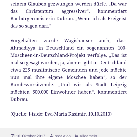
seinem Glauben gezwungen werden dürfe. „Da war
das Christentum aggressiver“, kommentiert
Baubürgermeisterin Dubrau. „Wenn ich als Freigeist
das so sagen darf.“
Vorgehalten wurde Wagishauser auch, dass
Ahmadiyya in Deutschland ein sogenanntes 100-
Moscheen-in-Deutschland-Projekt verfolge. „Das ist
mal so gesagt worden, ja, aber es gibt in Deutschland
etwa 225 muslimische Gemeinden und jede möchte
nun mal ihre eigene Moschee haben“, so der
Bundesvorsitzende. „Und wir als Stadt Leipzig
möchten 600.000 Einwohner haben“, kommentiert
Dubrau.
(Quelle: l-iz.de;
Eva-Maria Kasimir, 10.10.2013
)
Veröffentlicht
Autor
Kategorien
10. Oktober 2013
redaktion
Allgemein