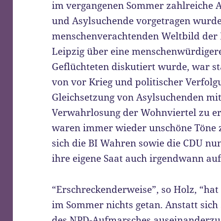
im vergangenen Sommer zahlreiche A
und Asylsuchende vorgetragen wurden
menschenverachtenden Weltbild der N
Leipzig über eine menschenwürdiger
Geflüchteten diskutiert wurde, war st
von vor Krieg und politischer Verfolg
Gleichsetzung von Asylsuchenden mit
Verwahrlosung der Wohnviertel zu e
waren immer wieder unschöne Töne z
sich die BI Wahren sowie die CDU nu
ihre eigene Saat auch irgendwann aufg
“Erschreckenderweise”, so Holz, “hat 
im Sommer nichts getan. Anstatt sich 
des NPD-Aufmarsches auseinanderzuse