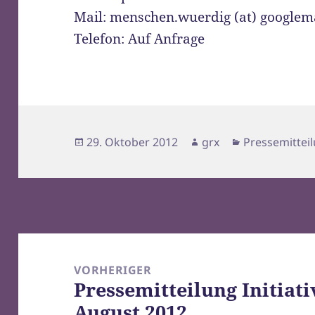
Mail: menschen.wuerdig (at) googlem
Telefon: Auf Anfrage
Veröffentlicht
Autor
Kategorien
29. Oktober 2012
grx
Pressemittei
am
Beitragsnavigation
VORHERIGER
Pressemitteilung Initiati
Vorheriger
August 2012
Beitrag: