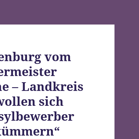
lenburg vom
germeister
e – Landkreis
llen sich
sylbewerber
 kümmern“