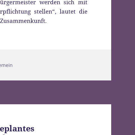
Bürgermeister werden sich mit
flichtung stellen“, lautet die
r Zusammenkunft.
gorien
gemein
Geplantes