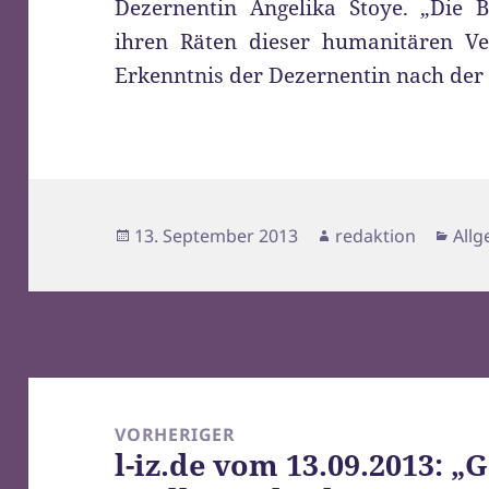
Dezernentin Angelika Stoye. „Die 
ihren Räten dieser humanitären Verp
Erkenntnis der Dezernentin nach de
Veröffentlicht
Autor
Kate
13. September 2013
redaktion
All
am
Beitragsnavigation
VORHERIGER
l-iz.de vom 13.09.2013: „
Vorheriger