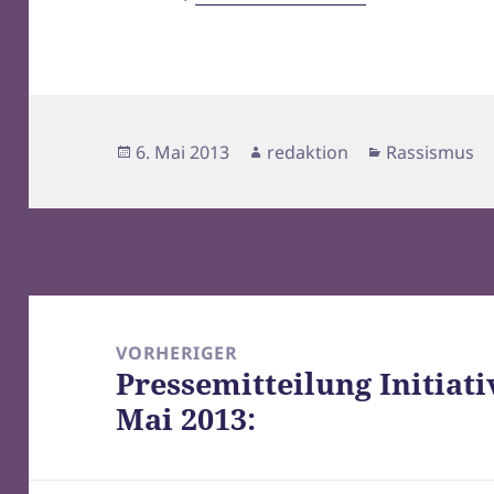
Veröffentlicht
Autor
Kategorien
6. Mai 2013
redaktion
Rassismus
am
Beitragsnavigation
VORHERIGER
Pressemitteilung Initiati
Vorheriger
Mai 2013:
Beitrag: